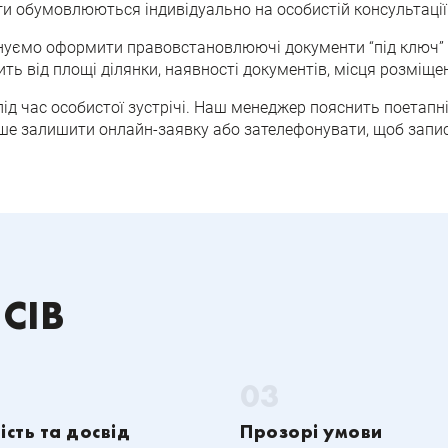
ги обумовлюються індивідуально на особистій консультації
онуємо оформити правовстановлюючі документи “під ключ” 
ить від площі ділянки, наявності документів, місця розміще
під час особистої зустрічі. Наш менеджер пояснить поетапн
ише залишити онлайн-заявку або зателефонувати, щоб запи
 CIB
ість та досвід
Прозорі умови