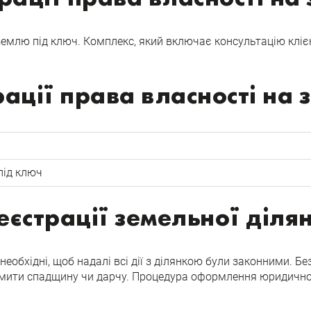
млю під ключ. Комплекс, який включає консультацію клієнт
рації права власності на
під ключ
єстрації земельної ділян
необхідні, щоб надалі всі дії з ділянкою були законними.
ормити спадщину чи дарчу. Процедура оформлення юридичної