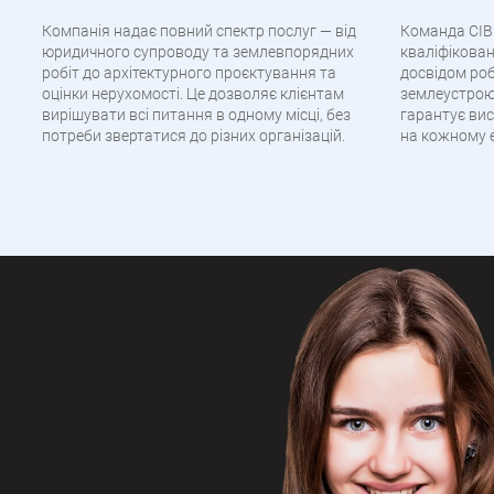
Компанія надає повний спектр послуг — від
Команда CIB 
юридичного супроводу та землевпорядних
кваліфікован
робіт до архітектурного проєктування та
досвідом роб
оцінки нерухомості. Це дозволяє клієнтам
землеустрою
вирішувати всі питання в одному місці, без
гарантує вис
потреби звертатися до різних організацій.
на кожному е