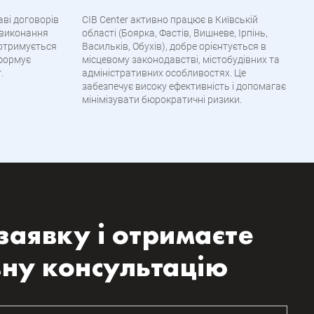
аві договорів
CIB Center активно працює в Київській
 виконання
області (Боярка, Фастів, Вишневе, Ірпінь,
дотримується
Васильків, Обухів), добре орієнтується в
нформує
місцевому законодавстві, містобудівних та
.
адміністративних особливостях. Це
забезпечує високу ефективність і допомагає
мінімізувати бюрократичні ризики.
заявку і отримаєте
ну консультацію