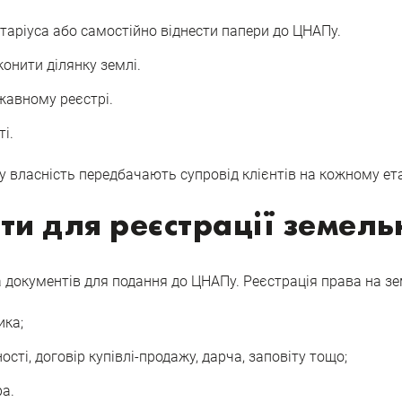
аріуса або самостійно віднести папери до ЦНАПу.
онити ділянку землі.
жавному реєстрі.
і.
у власність передбачають супровід клієнтів на кожному ет
и для реєстрації земельн
документів для подання до ЦНАПу. Реєстрація права на зе
ика;
сті, договір купівлі-продажу, дарча, заповіту тощо;
а.