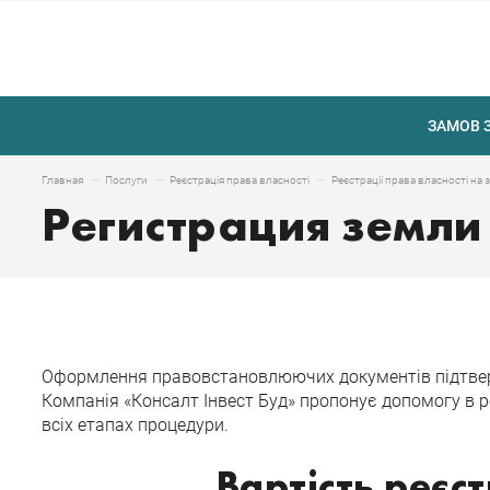
ЗАМОВ 
Главная
Послуги
Реєстрація права власності
Реєстрації права власності на
Регистрация земли
Оформлення правовстановлюючих документів підтвердж
Компанія «Консалт Інвест Буд» пропонує допомогу в 
всіх етапах процедури.
Вартість реєст