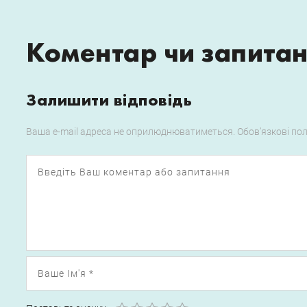
Коментар чи запита
Залишити відповідь
Ваша e-mail адреса не оприлюднюватиметься.
Обов’язкові по