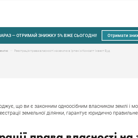
ЗАРАЗ — ОТРИМАЙ ЗНИЖКУ 5% ВЖЕ СЬОГОДНІ!
Отримати зни
Реєстрація права власності на землю в Ірпені з Консалт Інвест Буд
 землю
ує, що ви є законним одноосібним власником землі і може
реєстрації земельної ділянки, гарантує юридично правильн
рації права власності на