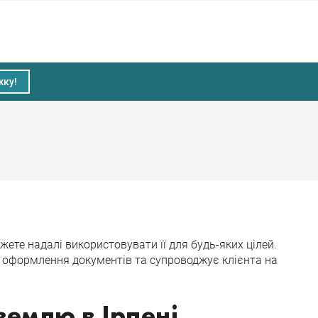
жку!
те надалі використовувати її для будь-яких цілей.
е оформлення документів та супроводжує клієнта на
 землю в Ірпені