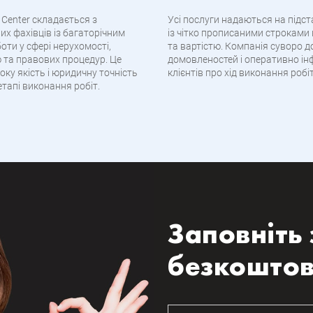
Center складається з
Усі послуги надаються на підст
их фахівців із багаторічним
із чітко прописаними строками
оти у сфері нерухомості,
та вартістю. Компанія суворо 
 та правових процедур. Це
домовленостей і оперативно і
оку якість і юридичну точність
клієнтів про хід виконання робіт
тапі виконання робіт.
Заповніть 
безкоштов