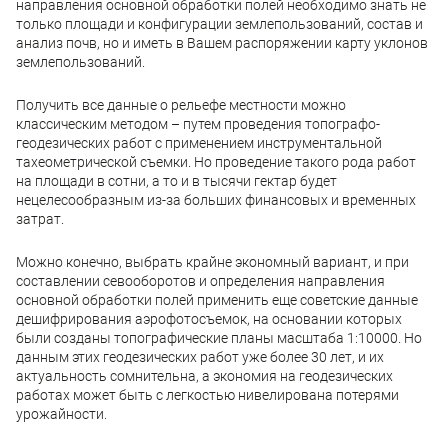
направления основной обработки полей необходимо знать не
только площади и конфигурации землепользований, состав и
анализ почв, но и иметь в Вашем распоряжении карту уклонов
землепользований.
Получить все данные о рельефе местности можно
классическим методом – путем проведения топографо-
геодезических работ с применением инструментальной
тахеометрической съемки. Но проведение такого рода работ
на площади в сотни, а то и в тысячи гектар будет
нецелесообразным из-за больших финансовых и временных
затрат.
Можно конечно, выбрать крайне экономный вариант, и при
составлении севооборотов и определения направления
основной обработки полей применить еще советские данные
дешифрирования аэрофотосъемок, на основании которых
были созданы топографические планы масштаба 1:10000. Но
данным этих геодезических работ уже более 30 лет, и их
актуальность сомнительна, а экономия на геодезических
работах может быть с легкостью нивелирована потерями
урожайности.