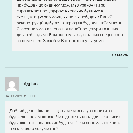
прибудови до будинку можливо узаконити за
спрощеною процедурою введення будинку в
експлуатацію за умови, якщо рік побудови Вашої
реконструкції відбувся в період дії будівельної амністії.
Стосовно умов виконання даної процедури та інших
деталей радимо Вам звернутись до наших спеціалістів
за номер тел. Залюбки Вас проконсультуємо!
Ответить
Адріана
04.09.2025 в 11:30
Добрий день! Цікавить, що саме можна узаконити за
будівельною амністією. Чи підходить вона для невеликих
будинків і господарських будівель? І чи допомагаєте ви із
підготовкою документів?