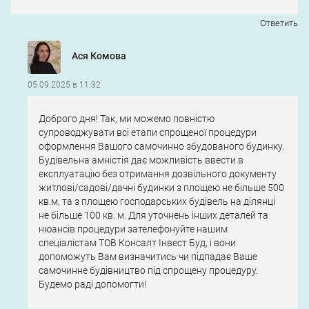
Ответить
Ася Комова
05.09.2025 в 11:32
Доброго дня! Так, ми можемо повністю
супроводжувати всі етапи спрощеної процедури
оформлення Вашого самочинно збудованого будинку.
Будівельна амністія дає можливість ввести в
експлуатацію без отримання дозвільного документу
житлові/садові/дачні будинки з площею не більше 500
кв.м, та з площею господарських будівель на ділянці
не більше 100 кв. м. Для уточнень інших деталей та
нюансів процедури зателефонуйте нашим
спеціалістам ТОВ Консалт Інвест Буд, і вони
допоможуть Вам визначитись чи підпадає Ваше
самочинне будівництво під спрощену процедуру.
Будемо раді допомогти!