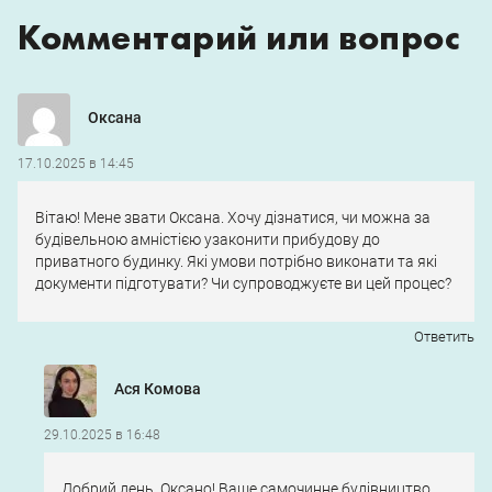
Комментарий или вопрос
Оксана
17.10.2025 в 14:45
Вітаю! Мене звати Оксана. Хочу дізнатися, чи можна за
будівельною амністією узаконити прибудову до
приватного будинку. Які умови потрібно виконати та які
документи підготувати? Чи супроводжуєте ви цей процес?
Ответить
Ася Комова
29.10.2025 в 16:48
Добрий день, Оксано! Ваше самочинне будівництво