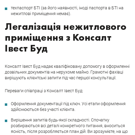
техпаспорт БТІ (за його наявності, іноді паспорта в БТІ на
нежитлові приміщення немає).
Легалізація нежитлового
приміщення з Консалт
Івест Буд
Консалт Івест Буд надає кваліфіковану допомогу в оформленні
дозвільних документів на нерухоме майно. Грамотні фахівці
вирішують клієнтські запити під час першої консультації.
Переваги співпраці з Консалт Івест Буд:
Оформлення документації під ключ. Усі етапи оформлення
здійснюються без участі клієнта.
Вирішення запитів будь-якої складності. Спочатку
розбираються всі деталі конкретного питання, вноситься
ясність, після розробляється план дій. Ви зрозумієте, на що