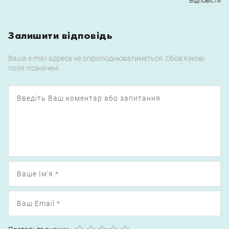
Відповіcти
Залишити відповідь
Ваша e-mail адреса не оприлюднюватиметься.
Обов’язкові
поля позначені