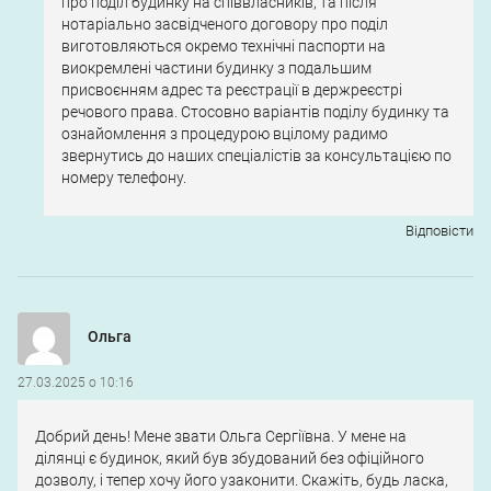
про поділ будинку на співвласників, та після
нотаріально засвідченого договору про поділ
виготовляються окремо технічні паспорти на
виокремлені частини будинку з подальшим
присвоєнням адрес та реєстрації в держреєстрі
речового права. Стосовно варіантів поділу будинку та
ознайомлення з процедурою вцілому радимо
звернутись до наших спеціалістів за консультацією по
номеру телефону.
Відповіcти
Ольга
27.03.2025 о 10:16
Добрий день! Мене звати Ольга Сергіївна. У мене на
ділянці є будинок, який був збудований без офіційного
дозволу, і тепер хочу його узаконити. Скажіть, будь ласка,