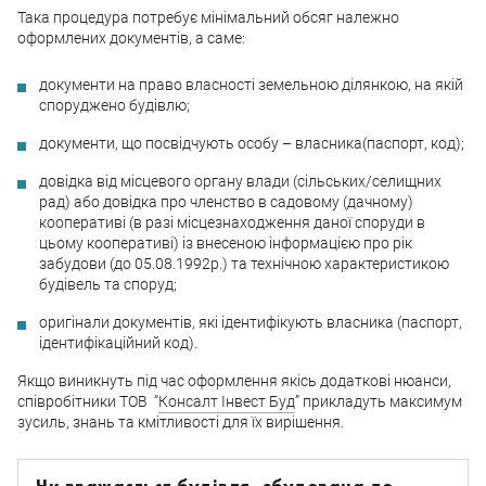
Така процедура потребує мінімальний обсяг належно
оформлених документів, а саме:
документи на право власності земельною ділянкою, на якій
споруджено будівлю;
документи, що посвідчують особу – власника(паспорт, код);
довідка від місцевого органу влади (сільських/селищних
рад) або довідка про членство в садовому (дачному)
кооперативі (в разі місцезнаходження даної споруди в
цьому кооперативі) із внесеною інформацією про рік
забудови (до 05.08.1992р.) та технічною характеристикою
будівель та споруд;
оригінали документів, які ідентифікують власника (паспорт,
ідентифікаційний код).
Якщо виникнуть під час оформлення якісь додаткові нюанси,
співробітники ТОВ “
Консалт Інвест Буд
” прикладуть максимум
зусиль, знань та кмітливості для їх вирішення.