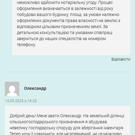
неможливо здійснити нотаріальну угоду. Процес
оформлення визначається в залежності від року
побудови вашого будинку, площі, за умови належно
оформлених документів права власності на землю з
відповідним цільовим призначенням землі. За
детальною консультацією та умовами співпраці
зверніться до наших спеціалістів за номером
телефону.
Відповіcти
Олександр
13.05.2025 о 16:23
Добрий день! Мене звати Олександр. На земельній ділянці
сільськогосподарського призначення я збудував
невелику господарську споруду для зберігання інвентаря.
Тепер хочу її узаконити, але не впевнений, чи це можливо