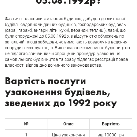
05.08.1992р?
Фактичні власники житлових будинків, добудов до житлової
будівлі, садових чи дачних будинків, господарських будівель
(сараї, гаражі, ангари, літні кухні, веранди, теплиці), лазні, що
були споруджені до 05.08.1992р. з відсутністю обмежень по
загальній площі забудови, не вимагають дозволу на ведення
споруди в експлуатацію. Вищевказане самочинне будівництво
не підлягає звичайній чи спрощеній процедурі узаконення
самовільного будівництва та зразу підлягає реєстрації права
власності відповідно до чинного законодавства.
Вартість послуги
узаконення будівель,
зведених до 1992 року
№
Опис
Вартість
1
Ціна узаконення
від 10000 грн