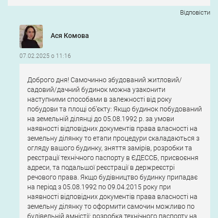
Відповіcти
Ася Комова
07.02.2025 о 11:16
Доброго дня! Самочинно збудований житловий/
садовий/дачний будинок можна узаконити
наступними способами в залежності від року
побудови та площі об’єкту: Якщо будинок побудований
на земельній ділянці до 05.08.1992 р. за умови
наявності відповідних документів права власності на
земельну ділянку то етапи процедури скаладаються з
огляду вашого будинку, зняття замірів, розробки та
реєстрації технічного паспорту в ЄДЕССБ, присвоєння
адреси, та подальшої реєстрації в держреєстрі
речового права. Якщо будівництво будинку припадає
на період з 05.08.1992 по 09.04.2015 року при
наявності відповідних документів права власності на
земельну ділянку то оформити самочин можливо по
будівельній амністії: розробка технічного паспорту на