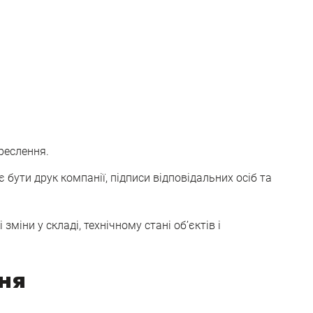
реслення.
бути друк компанії, підписи відповідальних осіб та
іни у складі, технічному стані об’єктів і
ня