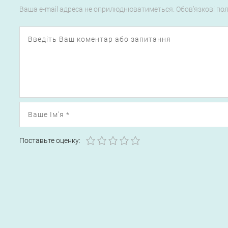
Ваша e-mail адреса не оприлюднюватиметься.
Обов’язкові по
1
2
3
4
5
Поставьте оценку: