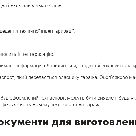
а і включає кілька етапів:
ведення технічної інвентаризації.
оводить інвентаризацію.
римана інформація обробляється, її підставі виконуються к
спорт, який передається власнику гаража. Обов’язково має 
ув оформлений техпаспорт, можуть бути виявлені будь-які зм
и фіксуються у новому техпаспорті на гараж.
окументи для виготовлен