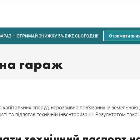
ЗАРАЗ — ОТРИМАЙ ЗНИЖКУ 5% ВЖЕ СЬОГОДНІ!
Отримати зни
 на гараж
о капітальних споруд, нерозривно пов’язаних із земельною 
ті та підлягає технічній інвентаризації. Результатом такої
мати технічний паспорт н