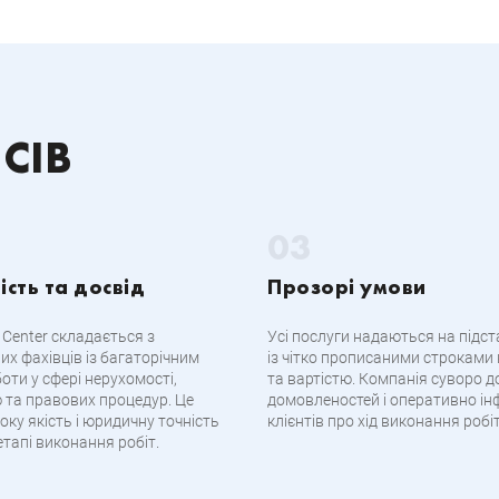
 CIB
ість та досвід
Прозорі умови
Center складається з
Усі послуги надаються на підст
их фахівців із багаторічним
із чітко прописаними строками
оти у сфері нерухомості,
та вартістю. Компанія суворо 
 та правових процедур. Це
домовленостей і оперативно і
оку якість і юридичну точність
клієнтів про хід виконання робіт
тапі виконання робіт.