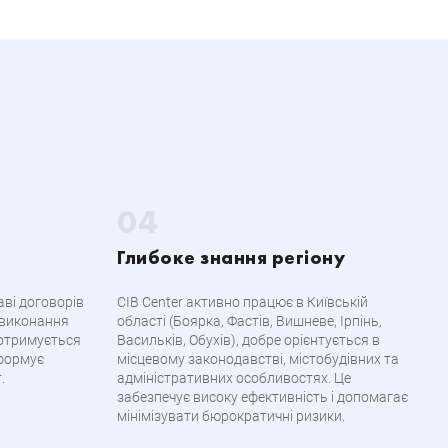
Глибоке знання регіону
аві договорів
CIB Center активно працює в Київській
 виконання
області (Боярка, Фастів, Вишневе, Ірпінь,
дотримується
Васильків, Обухів), добре орієнтується в
нформує
місцевому законодавстві, містобудівних та
.
адміністративних особливостях. Це
забезпечує високу ефективність і допомагає
мінімізувати бюрократичні ризики.