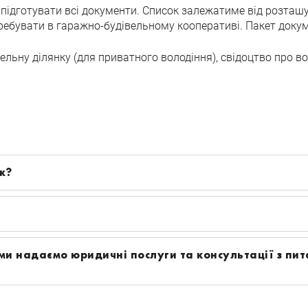
підготувати всі документи. Список залежатиме від розташу
еребувати в гаражно-будівельному кооперативі. Пакет доку
льну ділянку (для приватного володіння), свідоцтво про в
ж?
 ми надаємо юридичні послуги та консультації з пи