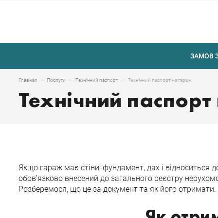
ЗАМОВ 
Технічний паспорт на гараж
Главная
Послуги
Технічний паспорт
Технічний паспорт
Якщо гараж має стіни, фундамент, дах і відноситься д
обов’язково внесений до загального реєстру нерухомос
Розберемося, що це за документ та як його отримати.
Як отри