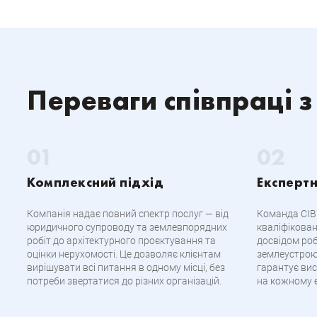
Переваги співпраці з
Комплексний підхід
Експертн
Компанія надає повний спектр послуг — від
Команда CIB 
юридичного супроводу та землевпорядних
кваліфікован
робіт до архітектурного проєктування та
досвідом роб
оцінки нерухомості. Це дозволяє клієнтам
землеустрою
вирішувати всі питання в одному місці, без
гарантує вис
потреби звертатися до різних організацій.
на кожному е